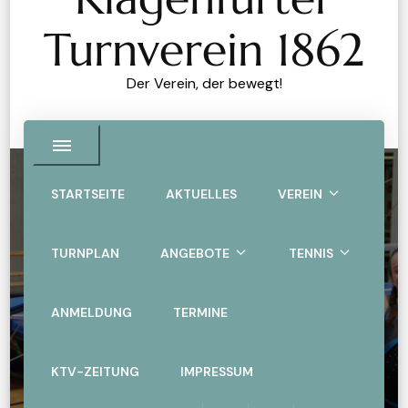
Turnverein 1862
Der Verein, der bewegt!
STARTSEITE
AKTUELLES
VEREIN
Turn10
TURNPLAN
ANGEBOTE
TENNIS
Landesmeisterschaft
2025
ANMELDUNG
TERMINE
Home
Turn10
Turn10 Landesmeisterschaft 2025
KTV-ZEITUNG
IMPRESSUM